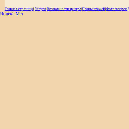
Главная страница
|
Услуги
|
Возможности центра
|
Планы этажей
|
Фотогалерея
|